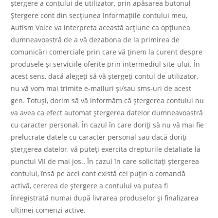
ştergere a contului de utilizator, prin apăsarea butonul
Ștergere cont din secțiunea Informațiile contului meu,
Autism Voice va interpreta această acțiune ca opțiunea
dumneavoastră de a vă dezabona de la primirea de
comunicări comerciale prin care vă ținem la curent despre
produsele și serviciile oferite prin intermediul site-ului. În
acest sens, dacă alegeți să vă ștergeți contul de utilizator,
nu vă vom mai trimite e-mailuri și/sau sms-uri de acest
gen. Totuși, dorim să vă informăm că ștergerea contului nu
va avea ca efect automat ștergerea datelor dumneavoastră
cu caracter personal. În cazul în care doriți să nu vă mai fie
prelucrate datele cu caracter personal sau dacă doriți
ștergerea datelor, vă puteți exercita drepturile detaliate la
punctul VII de mai jos.. În cazul în care solicitați ştergerea
contului, însă pe acel cont există cel puţin o comandă
activă, cererea de ştergere a contului va putea fi
înregistrată numai după livrarea produselor şi finalizarea
ultimei comenzi active.