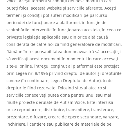
Voice. Aceşti termeni şi condiţii definesc modul în care
puteţi folosi această website şi serviciile aferente. Aceşti
termeni şi condiţii pot suferi modificări pe parcursul
perioadei de funcţionare a platformei, în funcţie de
schimbările intervenite în funcţionarea acesteia, în ceea ce
priveşte legislaţia aplicabilă sau din orice altă cauză
considerată de către noi ca fiind generatoare de modificări.
Rămâne în responsabilitatea dumneavoastră să accesaţi şi
să verificaţi acest document în momentul în care accesaţi
site-ul online. Întregul conţinut al platformei este protejat
prin Legea nr. 8/1996 privind dreptul de autor şi drepturile
conexe (în continuare, Legea Dreptului de Autor), toate
drepturile fiind rezervate. Folosind site-ul atca.ro şi
serviciile conexe veţi putea dona pentru unul sau mai
multe proiecte derulate de Autism Voice. Este interzisa
orice reproducere, distribuire, transmitere, transferare,
prezentare, difuzare, creare de opere secundare, vanzare,
inchiriere, licentiere sau publicare de materiale de pe