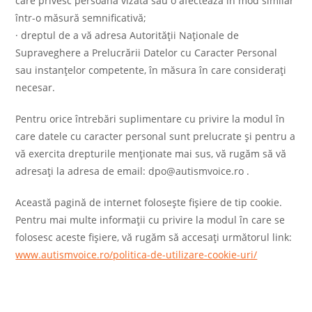
care privesc persoana vizată sau o afectează în mod similar
într-o măsură semnificativă;
· dreptul de a vă adresa Autorităţii Naţionale de
Supraveghere a Prelucrării Datelor cu Caracter Personal
sau instanțelor competente, în măsura în care considerați
necesar.
Pentru orice întrebări suplimentare cu privire la modul în
care datele cu caracter personal sunt prelucrate și pentru a
vă exercita drepturile menționate mai sus, vă rugăm să vă
adresați la adresa de email: dpo@autismvoice.ro .
Această pagină de internet folosește fișiere de tip cookie.
Pentru mai multe informații cu privire la modul în care se
folosesc aceste fișiere, vă rugăm să accesați următorul link:
www.autismvoice.ro/politica-de-utilizare-cookie-uri/