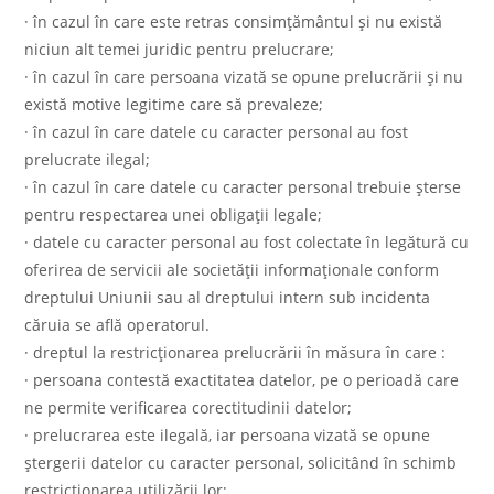
· în cazul în care este retras consimțământul și nu există
niciun alt temei juridic pentru prelucrare;
· în cazul în care persoana vizată se opune prelucrării și nu
există motive legitime care să prevaleze;
· în cazul în care datele cu caracter personal au fost
prelucrate ilegal;
· în cazul în care datele cu caracter personal trebuie șterse
pentru respectarea unei obligații legale;
· datele cu caracter personal au fost colectate în legătură cu
oferirea de servicii ale societății informaționale conform
dreptului Uniunii sau al dreptului intern sub incidenta
căruia se află operatorul.
· dreptul la restricționarea prelucrării în măsura în care :
· persoana contestă exactitatea datelor, pe o perioadă care
ne permite verificarea corectitudinii datelor;
· prelucrarea este ilegală, iar persoana vizată se opune
ștergerii datelor cu caracter personal, solicitând în schimb
restricționarea utilizării lor;