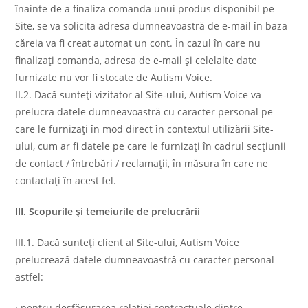
înainte de a finaliza comanda unui produs disponibil pe
Site, se va solicita adresa dumneavoastră de e-mail în baza
căreia va fi creat automat un cont. În cazul în care nu
finalizați comanda, adresa de e-mail și celelalte date
furnizate nu vor fi stocate de Autism Voice.
II.2. Dacă sunteți vizitator al Site-ului, Autism Voice va
prelucra datele dumneavoastră cu caracter personal pe
care le furnizați în mod direct în contextul utilizării Site-
ului, cum ar fi datele pe care le furnizați în cadrul secțiunii
de contact / întrebări / reclamații, în măsura în care ne
contactați în acest fel.
III. Scopurile și temeiurile de prelucrării
III.1. Dacă sunteți client al Site-ului, Autism Voice
prelucrează datele dumneavoastră cu caracter personal
astfel:
· pentru desfășurarea relației contractuale dintre