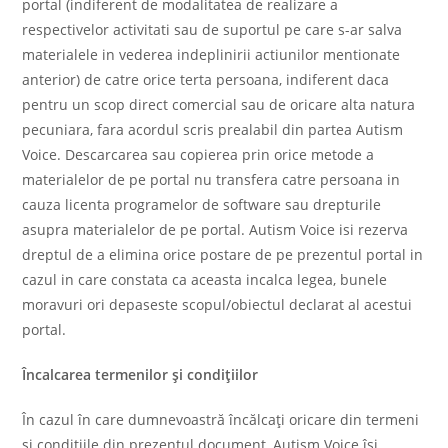
portal (indiferent de modalitatea de realizare a
respectivelor activitati sau de suportul pe care s-ar salva
materialele in vederea indeplinirii actiunilor mentionate
anterior) de catre orice terta persoana, indiferent daca
pentru un scop direct comercial sau de oricare alta natura
pecuniara, fara acordul scris prealabil din partea Autism
Voice. Descarcarea sau copierea prin orice metode a
materialelor de pe portal nu transfera catre persoana in
cauza licenta programelor de software sau drepturile
asupra materialelor de pe portal. Autism Voice isi rezerva
dreptul de a elimina orice postare de pe prezentul portal in
cazul in care constata ca aceasta incalca legea, bunele
moravuri ori depaseste scopul/obiectul declarat al acestui
portal.
Încalcarea termenilor și condițiilor
În cazul în care dumnevoastră încălcaţi oricare din termeni
şi condiţiile din prezentul document, Autism Voice îşi