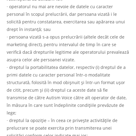
· operatorul nu mai are nevoie de datele cu caracter
personal în scopul prelucrării, dar persoana vizată i le
solicită pentru constatarea, exercitarea sau apărarea unui
drept în instanță; sau
· persoana vizată s-a opus prelucrării (altele decât cele de
marketing direct), pentru intervalul de timp în care se
verifică dacă drepturile legitime ale operatorului prevalează
asupra celor ale persoanei vizate.
· dreptul la portabilitatea datelor, respectiv (i) dreptul de a
primi datele cu caracter personal într-o modalitate
structurată, folosită în mod obișnuit și într-un format ușor
de citit, precum și (ii) dreptul ca aceste date să fie
transmise de către Autism Voice către alt operator de date,
în măsura în care sunt îndeplinite condițiile prevăzute de
lege;
· dreptul la opoziție – în ceea ce privește activitățile de
prelucrare se poate exercita prin transmiterea unei
solicitări conform celor indicate mai jos;