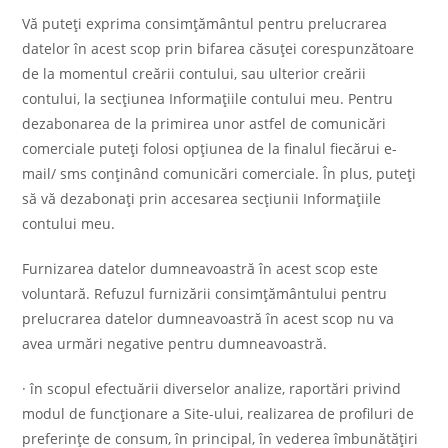
Vă puteți exprima consimțământul pentru prelucrarea
datelor în acest scop prin bifarea căsuței corespunzătoare
de la momentul creării contului, sau ulterior creării
contului, la secțiunea Informațiile contului meu. Pentru
dezabonarea de la primirea unor astfel de comunicări
comerciale puteți folosi opţiunea de la finalul fiecărui e-
mail/ sms conţinând comunicări comerciale. În plus, puteți
să vă dezabonați prin accesarea secțiunii Informațiile
contului meu.
Furnizarea datelor dumneavoastră în acest scop este
voluntară. Refuzul furnizării consimțământului pentru
prelucrarea datelor dumneavoastră în acest scop nu va
avea urmări negative pentru dumneavoastră.
· în scopul efectuării diverselor analize, raportări privind
modul de funcționare a Site-ului, realizarea de profiluri de
preferinţe de consum, în principal, în vederea îmbunătăţiri