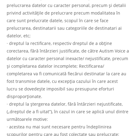
prelucrarea datelor cu caracter personal, precum și detalii
privind activitățile de prelucrare precum modalitatea în
care sunt prelucrate datele, scopul în care se face
prelucrarea, destinatarii sau categoriile de destinatari ai
datelor, etc;
· dreptul la rectificare, respectiv dreptul de a obține
corectarea, fără întârzieri justificate, de către Autism Voice a
datelor cu caracter personal inexacte/ nejustificate, precum
și completarea datelor incomplete; Rectificarea/
completarea va fi comunicată fiecărui destinatar la care au
fost transmise datele, cu excepția cazului în care acest
lucru se dovedește imposibil sau presupune eforturi
disproporționate.
· dreptul la ștergerea datelor, fără întârzieri nejustificate,
(„dreptul de a fi uitat”), în cazul in care se aplică unul dintre
următoarele motive:
· acestea nu mai sunt necesare pentru îndeplinirea
scopurilor pentru care au fost colectate sau prelucrate;