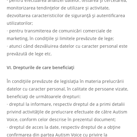
· pentru efectuarea analizei datelor, testarea și cercetarea,
monitorizarea tendințelor de utilizare și activitate,
dezvoltarea caracteristicilor de siguranță și autentificarea
utilizatorilor;
· pentru transmiterea de comunicări comerciale de
marketing, în condițiile și limitele prevăzute de lege;
· atunci când dezvăluirea datelor cu caracter personal este
prevăzută de lege etc.
VI. Drepturile de care beneficiați
În condițiile prevăzute de legislația în materia prelucrării
datelor cu caracter personal, în calitate de persoane vizate,
beneficiați de următoarele drepturi:
· dreptul la informare, respectiv dreptul de a primi detalii
privind activitățile de prelucrare efectuate de către Autism
Voice, conform celor descrise în prezentul document;
· dreptul de acces la date, respectiv dreptul de a obține
confirmarea din partea Autism Voice cu privire la