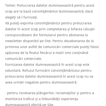
Temei: Prelucrarea datelor dumneavoastră pentru acest
scop are la bază consimțământul dumneavoastră, dacă
alegeți să-l furnizați.
Vă puteți exprima consimțământul pentru prelucrarea
datelor în acest scop prin completarea și bifarea căsuței
corespunzătoare din formularul pentru abonarea la
newsletter disponibil pe Site. Pentru dezabonarea de la
primirea unor astfel de comunicări comerciale puteți folosi
opţiunea de la finalul fiecărui e-mail/ sms conţinând
comunicări comerciale.
Furnizarea datelor dumneavoastră în acest scop este
voluntară. Refuzul furnizării consimțământului pentru
prelucrarea datelor dumneavoastră în acest scop nu va
avea urmări negative pentru dumneavoastră.
· pentru rezolvarea plângerilor, reclamaţiilor şi pentru a
monitoriza traficul și a îmbunătăţii experiența
dumneavoastră oferită pe Site.