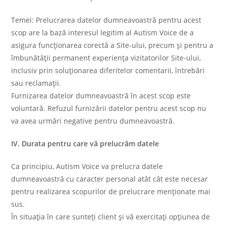
Temei: Prelucrarea datelor dumneavoastră pentru acest
scop are la bază interesul legitim al Autism Voice de a
asigura funcționarea corectă a Site-ului, precum și pentru a
îmbunătății permanent experiența vizitatorilor Site-ului,
inclusiv prin soluționarea diferitelor comentarii, întrebări
sau reclamații.
Furnizarea datelor dumneavoastră în acest scop este
voluntară. Refuzul furnizării datelor pentru acest scop nu
va avea urmări negative pentru dumneavoastră.
IV. Durata pentru care vă prelucrăm datele
Ca principiu, Autism Voice va prelucra datele
dumneavoastră cu caracter personal atât cât este necesar
pentru realizarea scopurilor de prelucrare menționate mai
sus.
În situaţia în care sunteți client și vă exercitați opțiunea de