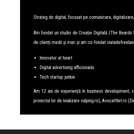
Strateg de digital, focusat pe comunicare, digitalizare,
Am fondat un studio de Creație Digitală (The Beards S
de clienți medii și mari și am co-fondat
viatadefreelan
Innovator at heart
Digital advertising afficionado
Tech startup junkie
Am 12 ani de experiență în business development, vân
proiectul lor de loializare
vulping.ro
), AvocatNet.ro (Di