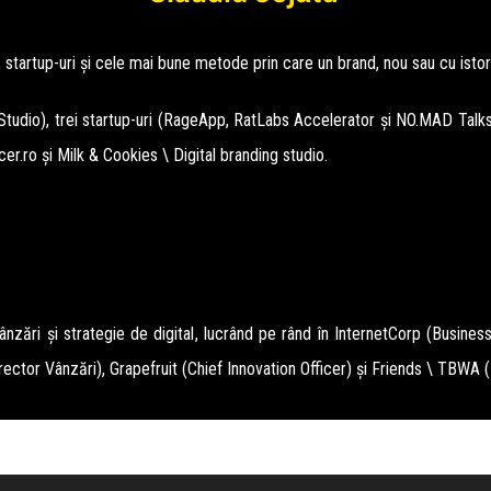
 startup-uri și cele mai bune metode prin care un brand, nou sau cu istorie
tudio), trei startup-uri (RageApp, RatLabs Accelerator și NO.MAD Talks),
cer.ro
și Milk & Cookies \ Digital branding studio.
zări și strategie de digital, lucrând pe rând în InternetCorp (Busines
rector Vânzări), Grapefruit (Chief Innovation Officer) și Friends \ TBWA (D