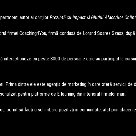
partment, autor al cărților
Prezintă cu Impact
și
Ghidul Afacerilor Onlin
 cadrul firmei Coaching4You, firmă condusă de Lorand Soares Szasz, după ca
zia să interacționeze cu peste 8000 de persoane care au participat la cursu
ri. Prima dintre ele este agenția de marketing în care oferă servicii de di
nalizat pentru platforme de E-learning din interiorul firmelor mari.
os, pornit să facă o schimbare pozitivă în comunitate, atât prin afacerile 