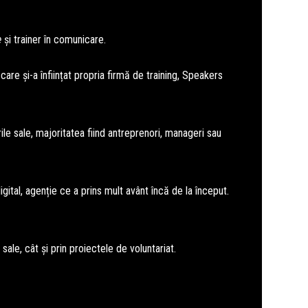
e
și trainer în comunicare.
re și-a înființat propria firmă de training, Speakers
rile sale, majoritatea fiind antreprenori, manageri sau
gital, agenție ce a prins mult avânt încă de la început.
sale, cât și prin proiectele de voluntariat.