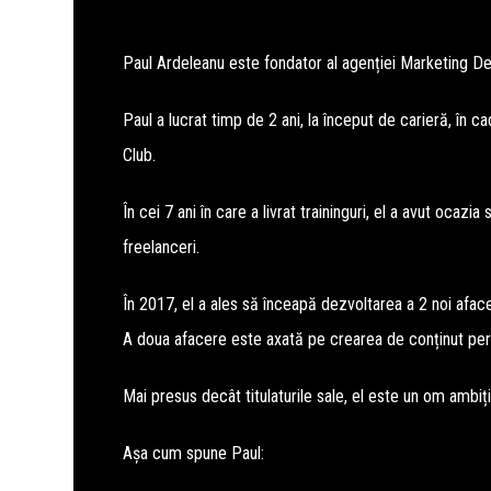
Paul Ardeleanu este fondator al agenției Marketing De
Paul a lucrat timp de 2 ani, la început de carieră, în
Club.
În cei 7 ani în care a livrat traininguri, el a avut oca
freelanceri.
În 2017, el a ales să înceapă dezvoltarea a 2 noi aface
A doua afacere este axată pe crearea de conținut perso
Mai presus decât titulaturile sale, el este un om ambiți
Așa cum spune Paul: