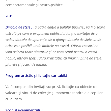
comportamentale și neuro-psihice.
2019
Dincolo de stele…
, a patra ediție a Balului Bucuriei, va fi o seară
astrală pe care o propunem publicului larg, o invitație de a
vedea dincolo de aparențe, de a ajunge dincolo de stele, unde
orice este posibil, unde limitele nu există. Câteva ceasuri ne
vom delecta toate simțurile și ne vom reuni pentru o cauză
nobilă, într-un spațiu fără gravitație, cu imagini pline de stele,
planete și jocuri de lumini.
Program artistic și licitație caritabilă
Va fi compus din invitați surpriză, licitație cu obiecte de
valoare și vinuri de colecție și momente tandre ale copiilor
cu autism.
Scopul evenimentuluiꓽ