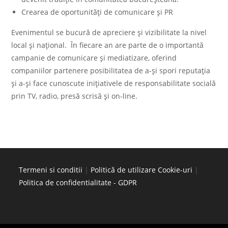
Crearea de oportunități de comunicare și PR
Evenimentul se bucură de apreciere și vizibilitate la nivel
local și național. În fiecare an are parte de o importantă
campanie de comunicare și mediatizare, oferind
companiilor partenere posibilitatea de a-și spori reputația
și a-și face cunoscute inițiativele de responsabilitate socială
prin TV, radio, presă scrisă și on-line.
Termeni si conditii
|
Politică de utilizare Cookie-uri
|
Politica de confidentialitate - GDPR