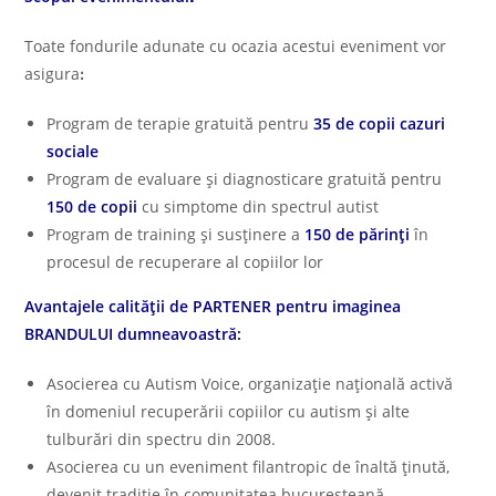
Toate fondurile adunate cu ocazia acestui eveniment vor
asiguraꓽ
Program de terapie gratuită pentru
35 de copii cazuri
sociale
Program de evaluare și diagnosticare gratuită pentru
150 de copii
cu simptome din spectrul autist
Program de training și susținere a
150 de părinți
în
procesul de recuperare al copiilor lor
Avantajele calității de PARTENER pentru imaginea
BRANDULUI dumneavoastră:
Asocierea cu Autism Voice, organizație națională activă
în domeniul recuperării copiilor cu autism și alte
tulburări din spectru din 2008.
Asocierea cu un eveniment filantropic de înaltă ținută,
devenit tradiție în comunitatea bucureșteană.