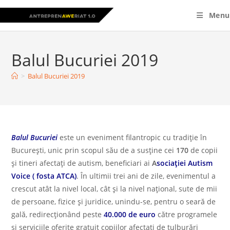
Skip
Menu
to
content
Balul Bucuriei 2019
>
Balul Bucuriei 2019
Balul Bucuriei
este un eveniment filantropic cu tradiție în
București, unic prin scopul său de a susține cei
170
de copii
și tineri afectați de autism, beneficiari ai
A
sociației Autism
Voice ( fosta ATCA)
. În ultimii trei ani de zile, evenimentul a
crescut atât la nivel local, cât și la nivel național, sute de mii
de persoane, fizice și juridice, unindu-se, pentru o seară de
gală, redirecționând peste
40.000 de euro
către programele
și serviciile oferite gratuit copiilor afectați de tulburări